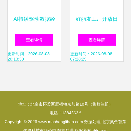
AI持续驱动数据经
好丽友工厂开放日
济发展，宇瞻科技
媒体零距离见证食
查看详情
查看详情
推出工业级产品识
品安全与智能化生
更新时间：2026-08-08
更新时间：2026-08-08
20:13:39
07:28:29
别加速数据处理进
产
程
地址：北京市怀柔区雁栖镇京加路18号（集群注册）
电话：1884563**
Copyright © 2026
www.mashanglibao.com
数据处理
北京奥金智策
传媒科技有限公司
数据处理
版权所有
Sitemap