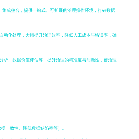
）集成整合，提供一站式、可扩展的治理操作环境，打破数据
自动化处理，大幅提升治理效率，降低人工成本与错误率，确
分析、数据价值评估等，提升治理的精准度与前瞻性，使治理
数据一致性、降低数据缺陷率等）。