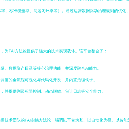
率、标准覆盖率、问题闭环率等）。通过运营数据驱动治理规则的优化、流
台
，为PAI方法论提供了强大的技术实现载体。该平台整合了：
缘、数据资产目录等核心治理功能，并深度融合AI能力。
务调度的全流程可视化与代码化开发，并内置治理钩子。
出，并提供列级权限控制、动态脱敏、审计日志等安全能力。
据技术团队的PAI实施方法论，强调以平台为基、以自动化为径、以智