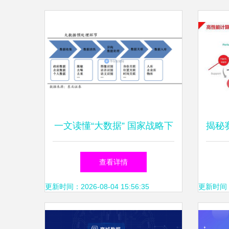
一文读懂“大数据” 国家战略下
揭秘
的数据处理行业与投资机遇
现数
查看详情
更新时间：2026-08-04 15:56:35
更新时间：20