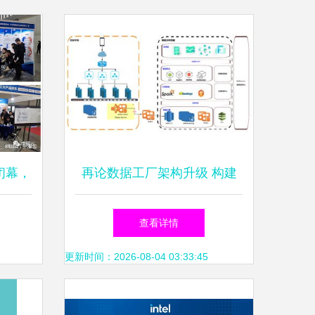
闭幕，
再论数据工厂架构升级 构建
然，数
高效、弹性与智能的数据处理
查看详情
趋势
核心
更新时间：2026-08-04 03:33:45